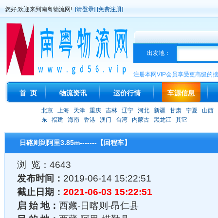
您好,欢迎来到南粤物流网!
[请登录]
[免费注册]
出发地：
注册本网VIP会员享受更高级的
首 页
物流资讯
运价行情
车源信息
北京
上海
天津
重庆
吉林
辽宁
河北
新疆
甘肃
宁夏
山西
东
福建
海南
香港
澳门
台湾
内蒙古
黑龙江
其它
日碦则到阿里3.85m-------【回程车】
浏 览：4643
发布时间：
2019-06-14 15:22:51
截止日期：
2021-06-03 15:22:51
启 始 地：
西藏-日喀则-昂仁县