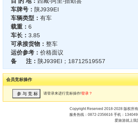
目 的 地：
西藏-阿里-措勤县
车牌号：
陕J939EI
车辆类型：
有车
载重：
6
车长：
3.85
可承接货物：
整车
运价参考：
价格面议
备 注：
陕J939EI；18712519557
会员竞标操作
请登录来进行竞标操作!
登录？
Copyright Reserved 2018-2028 版权所
服务热线：0872-2356616 手机：1340498
爱旅游就上我