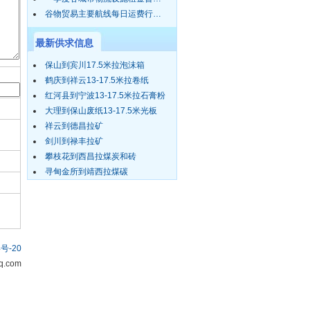
谷物贸易主要航线每日运费行…
最新供求信息
保山到宾川17.5米拉泡沫箱
鹤庆到祥云13-17.5米拉卷纸
红河县到宁波13-17.5米拉石膏粉
大理到保山废纸13-17.5米光板
祥云到德昌拉矿
剑川到禄丰拉矿
攀枝花到西昌拉煤炭和砖
寻甸金所到靖西拉煤碳
号-20
.com