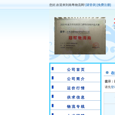
您好,欢迎来到南粤物流网!
[请登录]
[免费注册]
公 司 首 页
在
公 司 简 介
提示：
请先
登
运 价 行 情
供 求 信 息
物 流 专 线