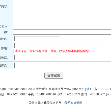
*内容:
公司名
称:
的姓名:
子邮箱:
( 请确保电子邮箱没有错误。否则，收信人将不能回信给您。 )
系电话:
传真:
right Reserved 2018-2028 版权所有:南粤物流网(www.gd56.vip) |
滇ICP备17001794
线：0872-2356616 手机：13404988016 QQ：470185271 邮箱：470185271@qq
爱旅游就上我爱你旅游网：
我爱你旅游网