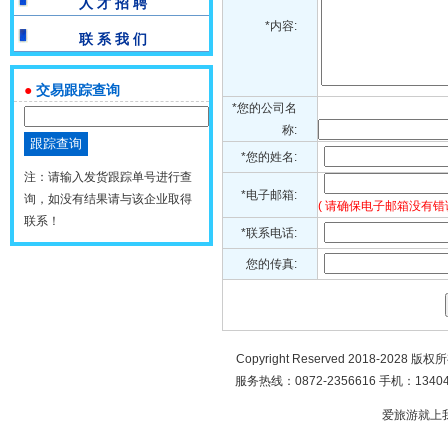
人 才 招 聘
*内容:
联 系 我 们
●
交易跟踪查询
*您的公司名
称:
*您的姓名:
注：请输入发货跟踪单号进行查
*电子邮箱:
询，如没有结果请与该企业取得
( 请确保电子邮箱没有错
联系！
*联系电话:
您的传真:
Copyright Reserved 2018-2028 版
服务热线：0872-2356616 手机：134049
爱旅游就上