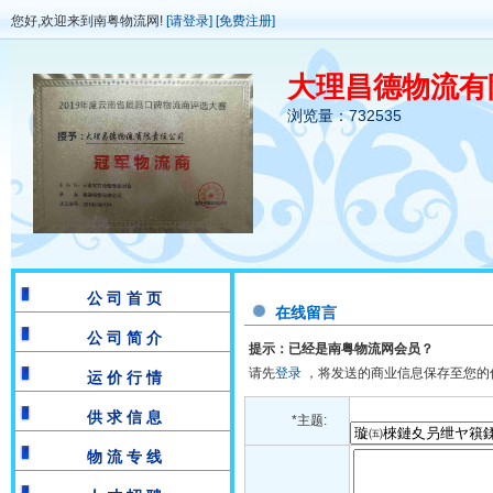
您好,欢迎来到南粤物流网!
[请登录]
[免费注册]
大理昌德物流有
浏览量：732535
公 司 首 页
在线留言
公 司 简 介
提示：已经是南粤物流网会员？
请先
登录
，将发送的商业信息保存至您的
运 价 行 情
供 求 信 息
*主题:
物 流 专 线