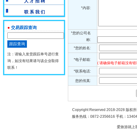
人 才 招 聘
*内容:
联 系 我 们
●
交易跟踪查询
*您的公司名
称:
*您的姓名:
注：请输入发货跟踪单号进行查
*电子邮箱:
询，如没有结果请与该企业取得
( 请确保电子邮箱没有错
联系！
*联系电话:
您的传真:
Copyright Reserved 2018-2028 版
服务热线：0872-2356616 手机：134049
爱旅游就上