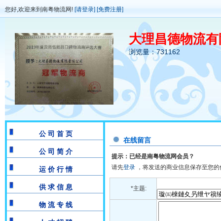
您好,欢迎来到南粤物流网!
[请登录]
[免费注册]
大理昌德物流有
浏览量：731162
公 司 首 页
在线留言
公 司 简 介
提示：已经是南粤物流网会员？
请先
登录
，将发送的商业信息保存至您的
运 价 行 情
供 求 信 息
*主题:
物 流 专 线