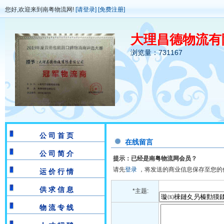
您好,欢迎来到南粤物流网!
[请登录]
[免费注册]
大理昌德物流有
浏览量：731167
公 司 首 页
在线留言
公 司 简 介
提示：已经是南粤物流网会员？
请先
登录
，将发送的商业信息保存至您的
运 价 行 情
供 求 信 息
*主题:
物 流 专 线