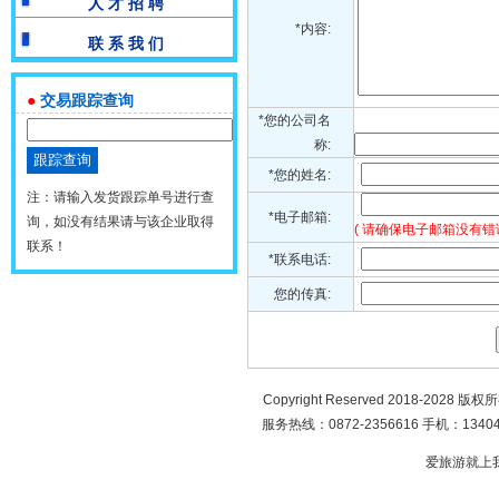
人 才 招 聘
*内容:
联 系 我 们
●
交易跟踪查询
*您的公司名
称:
*您的姓名:
注：请输入发货跟踪单号进行查
*电子邮箱:
询，如没有结果请与该企业取得
( 请确保电子邮箱没有错
联系！
*联系电话:
您的传真:
Copyright Reserved 2018-2028 版
服务热线：0872-2356616 手机：134049
爱旅游就上