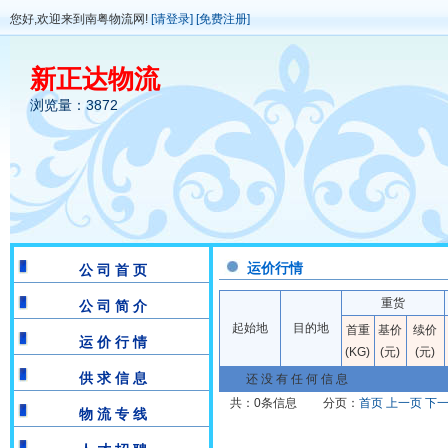
您好,欢迎来到南粤物流网!
[请登录]
[免费注册]
新正达物流
浏览量：3872
运价行情
公 司 首 页
重货
公 司 简 介
起始地
目的地
首重
基价
续价
运 价 行 情
(KG)
(元)
(元)
供 求 信 息
还 没 有 任 何 信 息
共：0条信息
分页：
首页
上一页
下
物 流 专 线