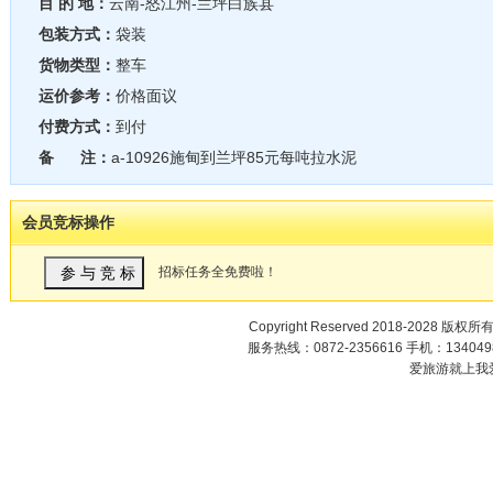
目 的 地：
云南-怒江州-兰坪白族县
包装方式：
袋装
货物类型：
整车
运价参考：
价格面议
付费方式：
到付
备 注：
a-10926施甸到兰坪85元每吨拉水泥
会员竞标操作
招标任务全免费啦！
Copyright Reserved 2018-2028 版权所
服务热线：0872-2356616 手机：1340498
爱旅游就上我