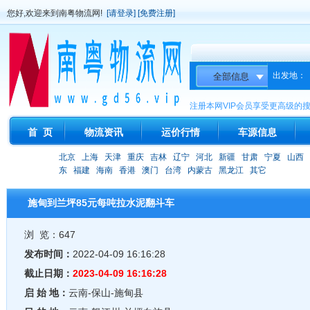
您好,欢迎来到南粤物流网!
[请登录]
[免费注册]
出发地：
注册本网VIP会员享受更高级的
首 页
物流资讯
运价行情
车源信息
北京
上海
天津
重庆
吉林
辽宁
河北
新疆
甘肃
宁夏
山西
东
福建
海南
香港
澳门
台湾
内蒙古
黑龙江
其它
施甸到兰坪85元每吨拉水泥翻斗车
浏 览：647
发布时间：
2022-04-09 16:16:28
截止日期：
2023-04-09 16:16:28
启 始 地：
云南-保山-施甸县