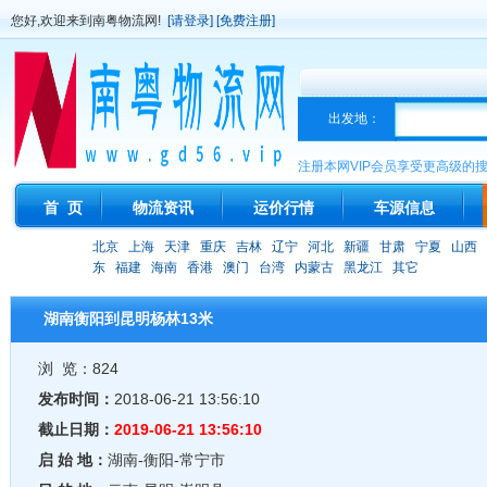
您好,欢迎来到南粤物流网!
[请登录]
[免费注册]
出发地：
注册本网VIP会员享受更高级的
首 页
物流资讯
运价行情
车源信息
北京
上海
天津
重庆
吉林
辽宁
河北
新疆
甘肃
宁夏
山西
东
福建
海南
香港
澳门
台湾
内蒙古
黑龙江
其它
湖南衡阳到昆明杨林13米
浏 览：824
发布时间：
2018-06-21 13:56:10
截止日期：
2019-06-21 13:56:10
启 始 地：
湖南-衡阳-常宁市