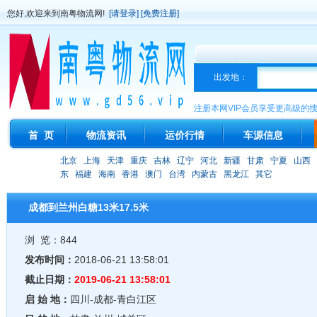
您好,欢迎来到南粤物流网!
[请登录]
[免费注册]
出发地：
注册本网VIP会员享受更高级的
首 页
物流资讯
运价行情
车源信息
北京
上海
天津
重庆
吉林
辽宁
河北
新疆
甘肃
宁夏
山西
东
福建
海南
香港
澳门
台湾
内蒙古
黑龙江
其它
成都到兰州白糖13米17.5米
浏 览：844
发布时间：
2018-06-21 13:58:01
截止日期：
2019-06-21 13:58:01
启 始 地：
四川-成都-青白江区