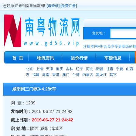
您好,欢迎来到南粤物流网!
[请登录]
[免费注册]
出发地：
注册本网VIP会员享受更高级的
首 页
物流资讯
运价行情
车源信息
北京
上海
天津
重庆
吉林
辽宁
河北
新疆
甘肃
宁夏
山西
东
福建
海南
香港
澳门
台湾
内蒙古
黑龙江
其它
咸阳到三门峡3-4.2米车
浏 览：1239
发布时间：
2018-06-27 21:24:42
截止日期：
2019-06-27 21:24:42
启 始 地：
陕西-咸阳-渭城区