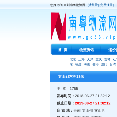
您好,欢迎来到南粤物流网!
[请登录]
[免费注册]
首 页
物流资讯
运价
北京
上海
天津
重庆
吉林
辽
东
福建
海南
香港
澳门
台湾
文山到东莞13米
浏 览：1755
发布时间：
2018-06-27 21:32:12
截止日期：
2019-06-27 21:32:12
启 始 地：
云南-文山州-文山县