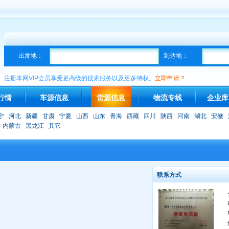
出发地：
到达地：
注册本网VIP会员享受更高级的搜索服务以及更多特权。
立即申请？
行情
车源信息
货源信息
物流专线
企业库
宁
河北
新疆
甘肃
宁夏
山西
山东
青海
西藏
四川
陕西
河南
湖北
安徽
内蒙古
黑龙江
其它
联系方式