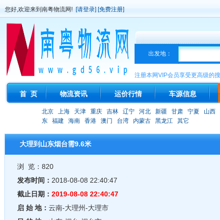
您好,欢迎来到南粤物流网!
[请登录]
[免费注册]
出发地：
注册本网VIP会员享受更高级的
首 页
物流资讯
运价行情
车源信息
北京
上海
天津
重庆
吉林
辽宁
河北
新疆
甘肃
宁夏
山西
东
福建
海南
香港
澳门
台湾
内蒙古
黑龙江
其它
大理到山东烟台需9.6米
浏 览：820
发布时间：
2018-08-08 22:40:47
截止日期：
2019-08-08 22:40:47
启 始 地：
云南-大理州-大理市