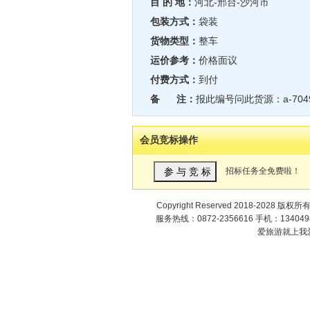
目 的 地：
河北-邢台-沙河市
包装方式：
袋装
货物类型：
整车
运价参考：
价格面议
付费方式：
到付
备 注：
报此编号问此货源：a-704
会员竞标操作
招标任务全免费啦！
Copyright Reserved 2018-2028 版权所
服务热线：0872-2356616 手机：1340498
爱旅游就上我