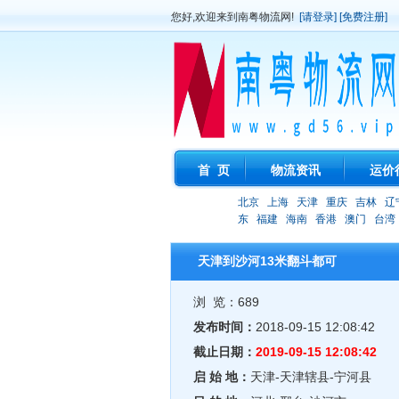
您好,欢迎来到南粤物流网!
[请登录]
[免费注册]
首 页
物流资讯
运价
北京
上海
天津
重庆
吉林
辽
东
福建
海南
香港
澳门
台湾
天津到沙河13米翻斗都可
浏 览：689
发布时间：
2018-09-15 12:08:42
截止日期：
2019-09-15 12:08:42
启 始 地：
天津-天津辖县-宁河县