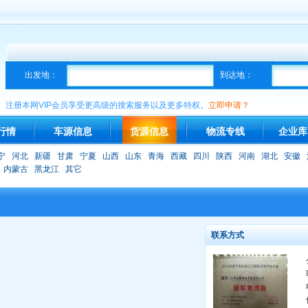
出发地：
到达地：
注册本网VIP会员享受更高级的搜索服务以及更多特权。
立即申请？
行情
车源信息
货源信息
物流专线
企业库
宁
河北
新疆
甘肃
宁夏
山西
山东
青海
西藏
四川
陕西
河南
湖北
安徽
内蒙古
黑龙江
其它
联系方式