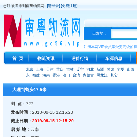
您好,欢迎来到南粤物流网!
[请登录]
[免费注册]
出发地：
注册本网VIP会员享受更高级的
首 页
物流资讯
运价行情
车源信息
北京
上海
天津
重庆
吉林
辽宁
河北
新疆
甘肃
宁夏
山西
东
福建
海南
香港
澳门
台湾
内蒙古
黑龙江
其它
大理到鹤庆17.5米
浏 览：727
发布时间：
2018-09-15 12:15:20
截止日期：
2019-09-15 12:15:20
启 始 地：
云南--