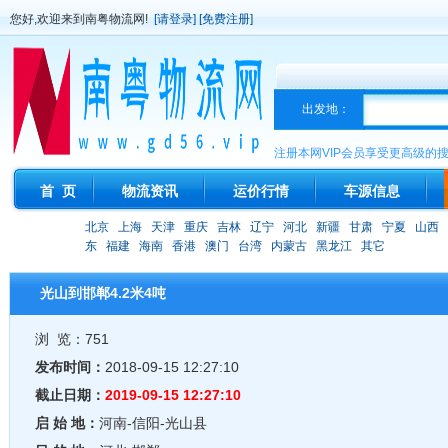
您好,欢迎来到南粤物流网!
[请登录]
[免费注册]
出发地：
注册本网VIP会员享受更高级的
首 页
物流资讯
运价行情
车源信息
北京
上海
天津
重庆
吉林
辽宁
河北
新疆
甘肃
宁夏
山西
东
福建
海南
香港
澳门
台湾
内蒙古
黑龙江
其它
光山到邯郸4.2米4吨
浏 览：751
发布时间：
2018-09-15 12:27:10
截止日期：
2019-09-15 12:27:10
启 始 地：
河南-信阳-光山县