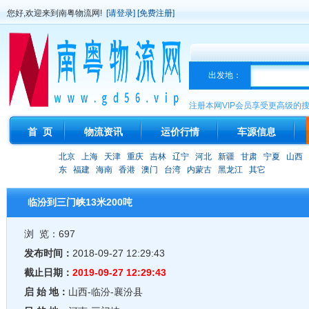
您好,欢迎来到南粤物流网!
[请登录]
[免费注册]
出发地：
注册本网VIP会员享受更高级的
首 页
物流资讯
运价行情
车源信息
北京
上海
天津
重庆
吉林
辽宁
河北
新疆
甘肃
宁夏
山西
东
福建
海南
香港
澳门
台湾
内蒙古
黑龙江
其它
临汾到三门峡13米200吨
浏 览：697
发布时间：
2018-09-27 12:29:43
截止日期：
2019-09-27 12:29:43
启 始 地：
山西-临汾-襄汾县