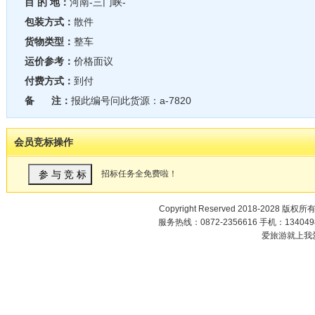
目 的 地：
河南-三门峡-
包装方式：
散件
货物类型：
整车
运价参考：
价格面议
付费方式：
到付
备 注：
报此编号问此货源：a-7820
会员竞标操作
招标任务全免费啦！
Copyright Reserved 2018-2028 版权所
服务热线：0872-2356616 手机：1340498
爱旅游就上我