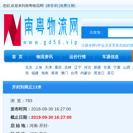
您好,欢迎来到南粤物流网!
[请登录]
[免费注册]
出发地：
注册本网VIP会员享受更高级的
首 页
物流资讯
运价行情
车源信息
北京
上海
天津
重庆
吉林
辽宁
河北
新疆
甘肃
宁夏
山西
东
福建
海南
香港
澳门
台湾
内蒙古
黑龙江
其它
开封到商丘13米
浏 览：783
发布时间：
2018-09-30 16:27:00
截止日期：
2019-09-30 16:27:00
启 始 地：
河南-开封-