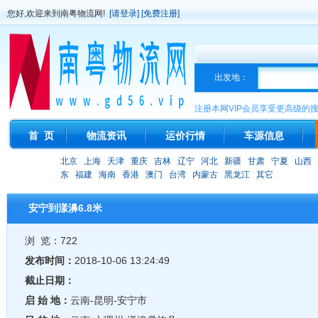
您好,欢迎来到南粤物流网!
[请登录]
[免费注册]
出发地：
注册本网VIP会员享受更高级的
首 页
物流资讯
运价行情
车源信息
北京
上海
天津
重庆
吉林
辽宁
河北
新疆
甘肃
宁夏
山西
东
福建
海南
香港
澳门
台湾
内蒙古
黑龙江
其它
安宁到漾濞6.8米
浏 览：722
发布时间：
2018-10-06 13:24:49
截止日期：
启 始 地：
云南-昆明-安宁市