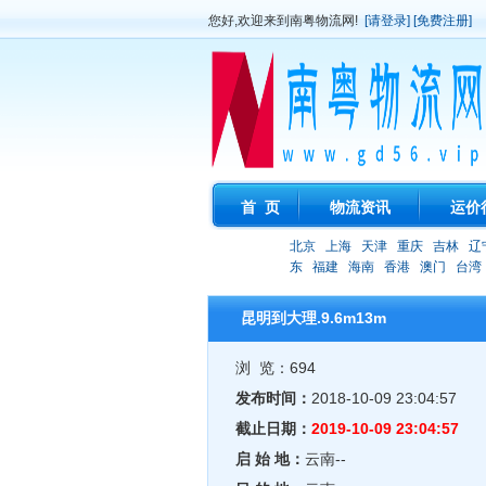
您好,欢迎来到南粤物流网!
[请登录]
[免费注册]
首 页
物流资讯
运价
北京
上海
天津
重庆
吉林
辽
东
福建
海南
香港
澳门
台湾
昆明到大理.9.6m13m
浏 览：694
发布时间：
2018-10-09 23:04:57
截止日期：
2019-10-09 23:04:57
启 始 地：
云南--