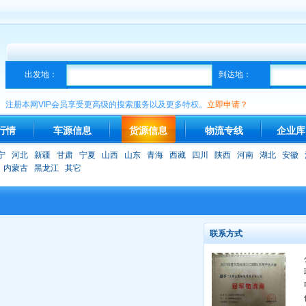
出发地：
到达地：
注册本网VIP会员享受更高级的搜索服务以及更多特权。
立即申请？
行情
车源信息
货源信息
物流专线
企业库
宁
河北
新疆
甘肃
宁夏
山西
山东
青海
西藏
四川
陕西
河南
湖北
安徽
内蒙古
黑龙江
其它
联系方式