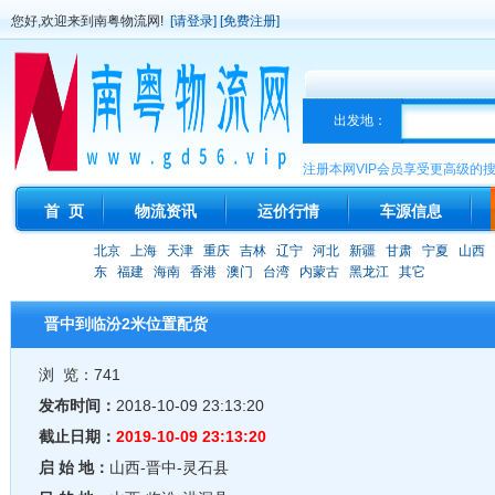
您好,欢迎来到南粤物流网!
[请登录]
[免费注册]
出发地：
注册本网VIP会员享受更高级的
首 页
物流资讯
运价行情
车源信息
北京
上海
天津
重庆
吉林
辽宁
河北
新疆
甘肃
宁夏
山西
东
福建
海南
香港
澳门
台湾
内蒙古
黑龙江
其它
晋中到临汾2米位置配货
浏 览：741
发布时间：
2018-10-09 23:13:20
截止日期：
2019-10-09 23:13:20
启 始 地：
山西-晋中-灵石县