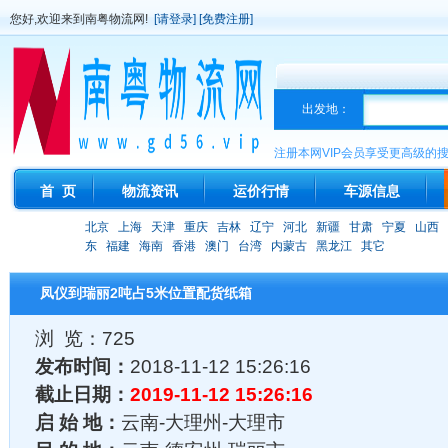
您好,欢迎来到南粤物流网!
[请登录]
[免费注册]
出发地：
注册本网VIP会员享受更高级的
首 页
物流资讯
运价行情
车源信息
北京
上海
天津
重庆
吉林
辽宁
河北
新疆
甘肃
宁夏
山西
东
福建
海南
香港
澳门
台湾
内蒙古
黑龙江
其它
凤仪到瑞丽2吨占5米位置配货纸箱
浏 览：725
发布时间：
2018-11-12 15:26:16
截止日期：
2019-11-12 15:26:16
启 始 地：
云南-大理州-大理市