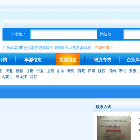
出发地：
到达地：
注册本网VIP会员享受更高级的搜索服务以及更多特权。
立即申请？
行情
车源信息
货源信息
物流专线
企业库
宁
河北
新疆
甘肃
宁夏
山西
山东
青海
西藏
四川
陕西
河南
湖北
安徽
内蒙古
黑龙江
其它
联系方式