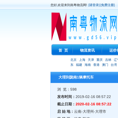
您好,欢迎来到南粤物流网!
[请登录]
[免费注册]
首 页
物流资讯
运价
北京
上海
天津
重庆
吉林
辽
东
福建
海南
香港
澳门
台湾
大理到陇南1辆摩托车
浏 览：598
发布时间：
2019-02-16 08:57:22
截止日期：
2020-02-16 08:57:22
启 始 地：
云南-大理州-大理市