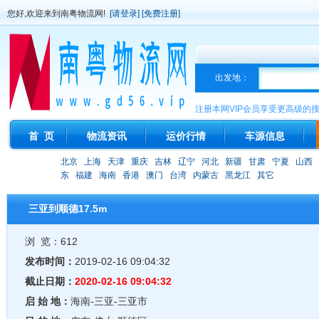
您好,欢迎来到南粤物流网!
[请登录]
[免费注册]
出发地：
注册本网VIP会员享受更高级的
首 页
物流资讯
运价行情
车源信息
北京
上海
天津
重庆
吉林
辽宁
河北
新疆
甘肃
宁夏
山西
东
福建
海南
香港
澳门
台湾
内蒙古
黑龙江
其它
三亚到顺德17.5m
浏 览：612
发布时间：
2019-02-16 09:04:32
截止日期：
2020-02-16 09:04:32
启 始 地：
海南-三亚-三亚市