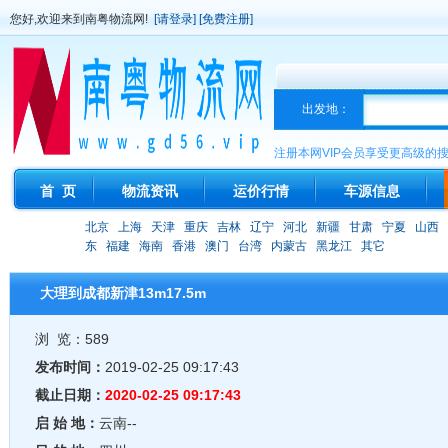
您好,欢迎来到南粤物流网!
[请登录]
[免费注册]
出发地：
注册本网VIP会员享受更高级的
首 页
物流资讯
运价行情
车源信息
北京
上海
天津
重庆
吉林
辽宁
河北
新疆
甘肃
宁夏
山西
东
福建
海南
香港
澳门
台湾
内蒙古
黑龙江
其它
大理到成都新津13m17.5m
浏 览：589
发布时间：
2019-02-25 09:17:43
截止日期：
2020-02-25 09:17:43
启 始 地：
云南--