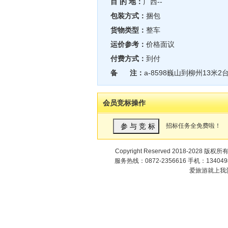
目 的 地：
广西--
包装方式：
捆包
货物类型：
整车
运价参考：
价格面议
付费方式：
到付
备 注：
a-8598巍山到柳州13米2
会员竞标操作
招标任务全免费啦！
Copyright Reserved 2018-2028 版权所
服务热线：0872-2356616 手机：1340498
爱旅游就上我