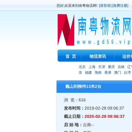
您好,欢迎来到南粤物流网!
[请登录]
[免费注册]
首 页
物流资讯
运价
北京
上海
天津
重庆
吉林
辽
东
福建
海南
香港
澳门
台湾
巍山到柳州13米2台
浏 览：616
发布时间：
2019-02-28 09:06:37
截止日期：
2020-02-28 09:06:37
启 始 地：
云南--