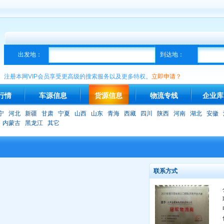
出发地：
到达地：
注册本网VIP会员享受更高级的搜索服务以及更多特权。
立即申请？
行情
车源信息
货源信息
物流专线
企业库
宁
河北
新疆
甘肃
宁夏
山西
山东
青海
西藏
四川
陕西
河南
湖北
安徽
内蒙古
黑龙江
其它
联系方式