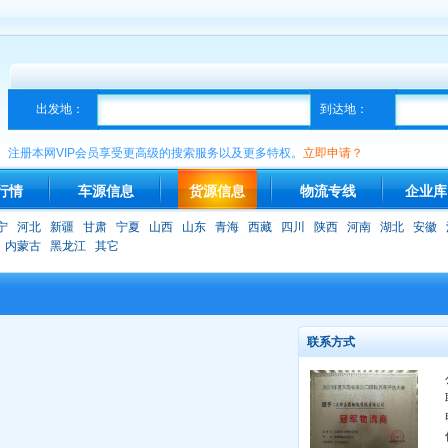
出发地：
到达地：
注册本网VIP会员享受更高级的搜索服务以及更多特权。
立即申请？
行情
车源信息
货源信息
物流专线
企业库
宁
河北
新疆
甘肃
宁夏
山西
山东
青海
西藏
四川
陕西
河南
湖北
安徽
内蒙古
黑龙江
其它
联系方式