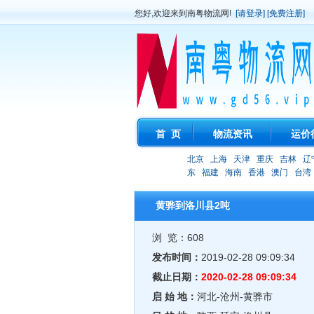
您好,欢迎来到南粤物流网!
[请登录]
[免费注册]
首 页
物流资讯
运价
北京
上海
天津
重庆
吉林
辽
东
福建
海南
香港
澳门
台湾
黄骅到洛川县2吨
浏 览：608
发布时间：
2019-02-28 09:09:34
截止日期：
2020-02-28 09:09:34
启 始 地：
河北-沧州-黄骅市