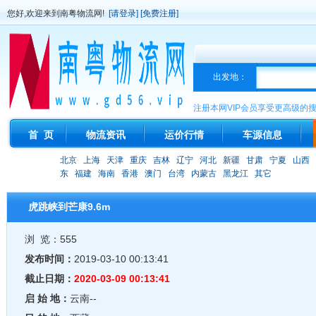
您好,欢迎来到南粤物流网!
[请登录]
[免费注册]
出发地：
注册本网VIP会员享受更高级的
首 页
物流资讯
运价行情
车源信息
北京
上海
天津
重庆
吉林
辽宁
河北
新疆
甘肃
宁夏
山西
东
福建
海南
香港
澳门
台湾
内蒙古
黑龙江
其它
虎跳峡到芒康9.6m
浏 览：555
发布时间：
2019-03-10 00:13:41
截止日期：
2020-03-09 00:13:41
启 始 地：
云南--