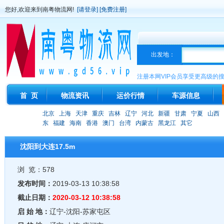
您好,欢迎来到南粤物流网!
[请登录]
[免费注册]
出发地：
注册本网VIP会员享受更高级的
首 页
物流资讯
运价行情
车源信息
北京
上海
天津
重庆
吉林
辽宁
河北
新疆
甘肃
宁夏
山西
东
福建
海南
香港
澳门
台湾
内蒙古
黑龙江
其它
沈阳到大连17.5m
浏 览：578
发布时间：
2019-03-13 10:38:58
截止日期：
2020-03-12 10:38:58
启 始 地：
辽宁-沈阳-苏家屯区