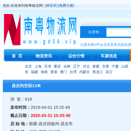
您好,欢迎来到南粤物流网!
[请登录]
[免费注册]
出发地：
注册本网VIP会员享受更高级的
首 页
物流资讯
运价行情
车源信息
北京
上海
天津
重庆
吉林
辽宁
河北
新疆
甘肃
宁夏
山西
东
福建
海南
香港
澳门
台湾
内蒙古
黑龙江
其它
昌吉到安阳13米
浏 览：618
发布时间：
2019-04-01 10:25:49
截止日期：
2020-03-31 10:25:49
启 始 地：
新疆-昌吉回族州-昌吉市