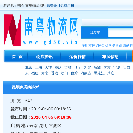
您好,欢迎来到南粤物流网!
[请登录]
[免费注册]
出发地：
注册本网VIP会员享受更高级的
首 页
物流资讯
运价行情
车源信息
北京
上海
天津
重庆
吉林
辽宁
河北
新疆
甘肃
宁夏
山西
东
福建
海南
香港
澳门
台湾
内蒙古
黑龙江
其它
昆明到期纳6米
浏 览：647
发布时间：
2019-04-06 09:18:36
截止日期：
2020-04-05 09:18:36
启 始 地：
云南-昆明-官渡区