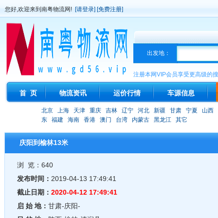
您好,欢迎来到南粤物流网!
[请登录]
[免费注册]
出发地：
注册本网VIP会员享受更高级的
首 页
物流资讯
运价行情
车源信息
北京
上海
天津
重庆
吉林
辽宁
河北
新疆
甘肃
宁夏
山西
东
福建
海南
香港
澳门
台湾
内蒙古
黑龙江
其它
庆阳到榆林13米
浏 览：640
发布时间：
2019-04-13 17:49:41
截止日期：
2020-04-12 17:49:41
启 始 地：
甘肃-庆阳-