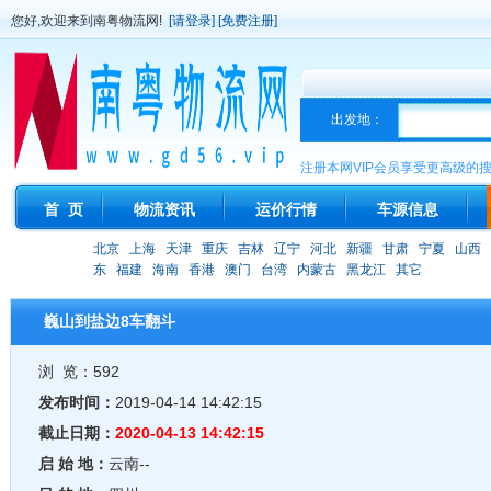
您好,欢迎来到南粤物流网!
[请登录]
[免费注册]
出发地：
注册本网VIP会员享受更高级的
首 页
物流资讯
运价行情
车源信息
北京
上海
天津
重庆
吉林
辽宁
河北
新疆
甘肃
宁夏
山西
东
福建
海南
香港
澳门
台湾
内蒙古
黑龙江
其它
巍山到盐边8车翻斗
浏 览：592
发布时间：
2019-04-14 14:42:15
截止日期：
2020-04-13 14:42:15
启 始 地：
云南--