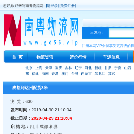
您好,欢迎来到南粤物流网!
[请登录]
[免费注册]
出发地：
注册本网VIP会员享受更高级的
首 页
物流资讯
运价行情
车源信息
北京
上海
天津
重庆
吉林
辽宁
河北
新疆
甘肃
宁夏
山西
东
福建
海南
香港
澳门
台湾
内蒙古
黑龙江
其它
成都到达州配货3米
浏 览：630
发布时间：
2019-04-30 21:10:04
截止日期：
2020-04-29 21:10:04
启 始 地：
四川-成都-郫县