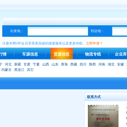
出发地：
到达地：
注册本网VIP会员享受更高级的搜索服务以及更多特权。
立即申请？
行情
车源信息
货源信息
物流专线
企业库
宁
河北
新疆
甘肃
宁夏
山西
山东
青海
西藏
四川
陕西
河南
湖北
安徽
内蒙古
黑龙江
其它
联系方式