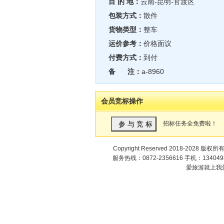
目 的 地：
云南-昆明-官渡区
包装方式：
散件
货物类型：
整车
运价参考：
价格面议
付费方式：
到付
备 注：
a-8960
会员竞标操作
招标任务全免费啦！
Copyright Reserved 2018-2028 版权所
服务热线：0872-2356616 手机：1340498
爱旅游就上我