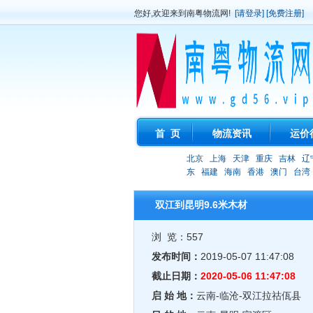
您好,欢迎来到南粤物流网!
[请登录]
[免费注册]
首 页
物流资讯
运价
北京
上海
天津
重庆
吉林
辽
东
福建
海南
香港
澳门
台湾
双江到昆明9.6米木材
浏 览：557
发布时间：
2019-05-07 11:47:08
截止日期：
2020-05-06 11:47:08
启 始 地：
云南-临沧-双江拉祜佤县