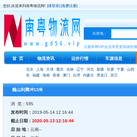
您好,欢迎来到南粤物流网!
[请登录]
[免费注册]
出发地：
注册本网VIP会员享受更高级的
首 页
物流资讯
运价行情
车源信息
北京
上海
天津
重庆
吉林
辽宁
河北
新疆
甘肃
宁夏
山西
东
福建
海南
香港
澳门
台湾
内蒙古
黑龙江
其它
巍山到腾冲13米
浏 览：595
发布时间：
2019-05-14 12:16:44
截止日期：
2020-05-13 12:16:44
启 始 地：
云南--