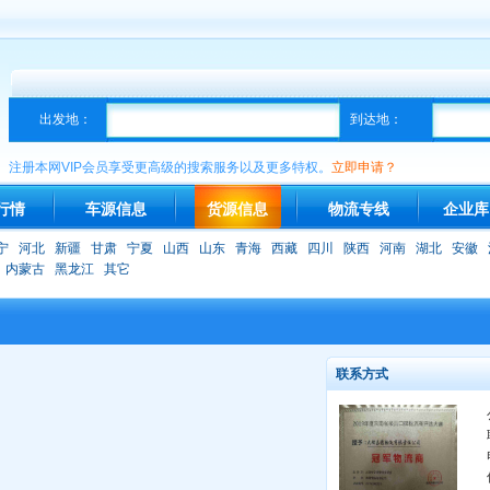
出发地：
到达地：
注册本网VIP会员享受更高级的搜索服务以及更多特权。
立即申请？
行情
车源信息
货源信息
物流专线
企业库
宁
河北
新疆
甘肃
宁夏
山西
山东
青海
西藏
四川
陕西
河南
湖北
安徽
内蒙古
黑龙江
其它
联系方式