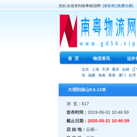
您好,欢迎来到南粤物流网!
[请登录]
[免费注册]
首 页
物流资讯
运价
北京
上海
天津
重庆
吉林
辽
东
福建
海南
香港
澳门
台湾
大理到保山9.6-13米
浏 览：617
发布时间：
2019-06-01 10:46:59
截止日期：
2020-05-31 10:46:59
启 始 地：
云南--