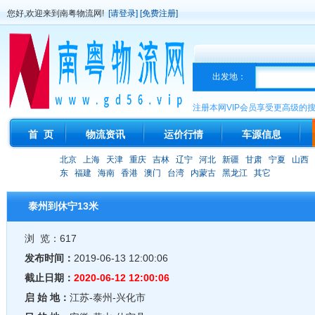
您好,欢迎来到南粤物流网!
[请登录]
[免费注册]
出发地：
注册本网VIP会员享受更高级的
首 页
物流资讯
运价行情
车源信息
北京
上海
天津
重庆
吉林
辽宁
河北
新疆
甘肃
宁夏
山西
东
福建
海南
香港
澳门
台湾
内蒙古
黑龙江
其它
泰州到休宁13米
浏 览：617
发布时间：
2019-06-13 12:00:06
截止日期：
2020-06-12 12:00:06
启 始 地：
江苏-泰州-兴化市