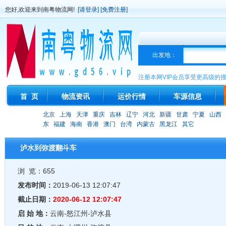
您好,欢迎来到南粤物流网!
[请登录]
[免费注册]
出发地：
注册本网VIP会员享受更高级的
首 页
物流资讯
运价行情
车源信息
北京
上海
天津
重庆
吉林
辽宁
河北
新疆
甘肃
宁夏
山西
东
福建
海南
香港
澳门
台湾
内蒙古
黑龙江
其它
泸水到弥渡翻斗车
浏 览：655
发布时间：
2019-06-13 12:07:47
截止日期：
2020-06-12 12:07:47
启 始 地：
云南-怒江州-泸水县