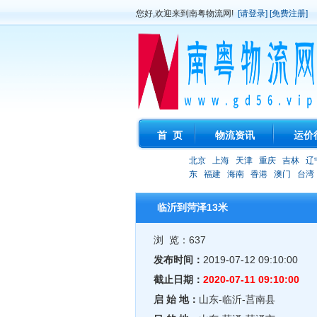
您好,欢迎来到南粤物流网!
[请登录]
[免费注册]
首 页
物流资讯
运价
北京
上海
天津
重庆
吉林
辽
东
福建
海南
香港
澳门
台湾
临沂到菏泽13米
浏 览：637
发布时间：
2019-07-12 09:10:00
截止日期：
2020-07-11 09:10:00
启 始 地：
山东-临沂-莒南县