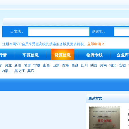
出发地：
到达地：
注册本网VIP会员享受更高级的搜索服务以及更多特权。
立即申请？
行情
车源信息
货源信息
物流专线
企业库
宁
河北
新疆
甘肃
宁夏
山西
山东
青海
西藏
四川
陕西
河南
湖北
安徽
内蒙古
黑龙江
其它
联系方式