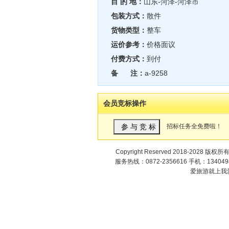
目 的 地：
山东-菏泽-菏泽市
包装方式：
散件
货物类型：
整车
运价参考：
价格面议
付费方式：
到付
备 注：
a-9258
会员竞标操作
招标任务全免费啦！
Copyright Reserved 2018-2028 版权所
服务热线：0872-2356616 手机：1340498
爱旅游就上我