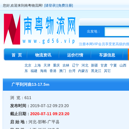
您好,欢迎来到南粤物流网!
[请登录]
[免费注册]
出发地：
注册本网VIP会员享受更高级的
首 页
物流资讯
运价行情
车源信息
北京
上海
天津
重庆
吉林
辽宁
河北
新疆
甘肃
宁夏
山西
东
福建
海南
香港
澳门
台湾
内蒙古
黑龙江
其它
广平到河曲13-17.5m
浏 览：611
发布时间：
2019-07-12 09:23:20
截止日期：
2020-07-11 09:23:20
启 始 地：
河北-邯郸-广平县