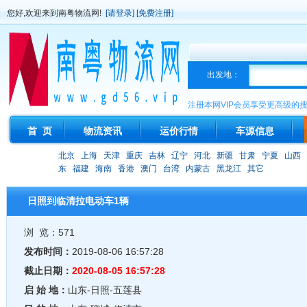
您好,欢迎来到南粤物流网!
[请登录]
[免费注册]
出发地：
注册本网VIP会员享受更高级的
首 页
物流资讯
运价行情
车源信息
北京
上海
天津
重庆
吉林
辽宁
河北
新疆
甘肃
宁夏
山西
东
福建
海南
香港
澳门
台湾
内蒙古
黑龙江
其它
日照到临清拉电动车1辆
浏 览：571
发布时间：
2019-08-06 16:57:28
截止日期：
2020-08-05 16:57:28
启 始 地：
山东-日照-五莲县