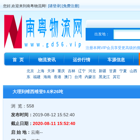
您好,欢迎来到南粤物流网!
[请登录]
[免费注册]
出发地：
注册本网VIP会员享受更高级的
首 页
物流资讯
运价行情
车源信息
北京
上海
天津
重庆
吉林
辽宁
河北
新疆
甘肃
宁夏
山西
东
福建
海南
香港
澳门
台湾
内蒙古
黑龙江
其它
大理到维西维登9.6米26吨
浏 览：558
发布时间：
2019-08-12 15:52:40
截止日期：
2020-08-11 15:52:40
启 始 地：
云南--