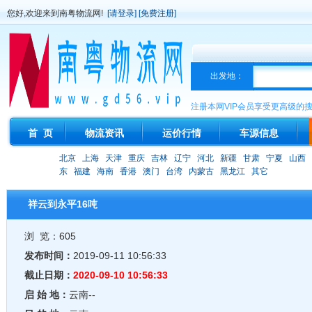
您好,欢迎来到南粤物流网!
[请登录]
[免费注册]
出发地：
注册本网VIP会员享受更高级的
首 页
物流资讯
运价行情
车源信息
北京
上海
天津
重庆
吉林
辽宁
河北
新疆
甘肃
宁夏
山西
东
福建
海南
香港
澳门
台湾
内蒙古
黑龙江
其它
祥云到永平16吨
浏 览：605
发布时间：
2019-09-11 10:56:33
截止日期：
2020-09-10 10:56:33
启 始 地：
云南--