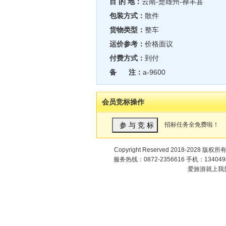
目 的 地：
云南-楚雄州-禄丰县
包装方式：
散件
货物类型：
整车
运价参考：
价格面议
付费方式：
到付
备 注：
a-9600
会员竞标操作
招标任务全免费啦！
Copyright Reserved 2018-2028 版权所
服务热线：0872-2356616 手机：1340498
爱旅游就上我