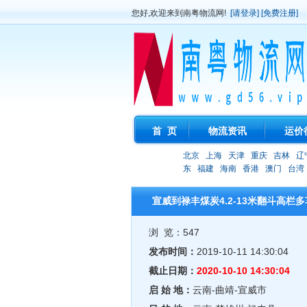
您好,欢迎来到南粤物流网!
[请登录]
[免费注册]
首 页
物流资讯
运价
北京
上海
天津
重庆
吉林
辽
东
福建
海南
香港
澳门
台湾
宣威到禄丰煤炭4.2-13米翻斗高栏多
浏 览：547
发布时间：
2019-10-11 14:30:04
截止日期：
2020-10-10 14:30:04
启 始 地：
云南-曲靖-宣威市