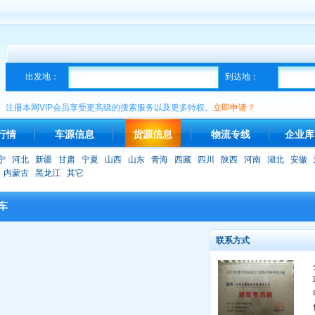
出发地：
到达地：
注册本网VIP会员享受更高级的搜索服务以及更多特权。
立即申请？
行情
车源信息
货源信息
物流专线
企业库
宁
河北
新疆
甘肃
宁夏
山西
山东
青海
西藏
四川
陕西
河南
湖北
安徽
内蒙古
黑龙江
其它
车
联系方式