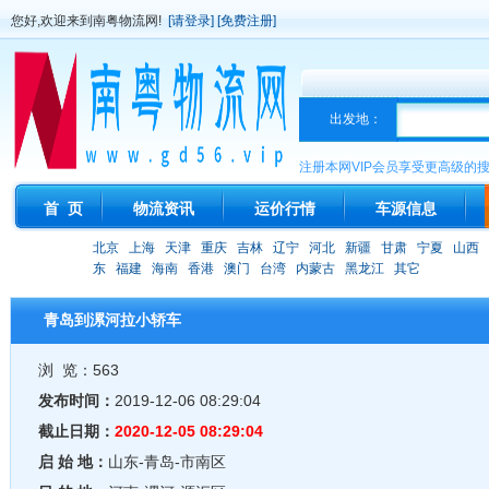
您好,欢迎来到南粤物流网!
[请登录]
[免费注册]
出发地：
注册本网VIP会员享受更高级的
首 页
物流资讯
运价行情
车源信息
北京
上海
天津
重庆
吉林
辽宁
河北
新疆
甘肃
宁夏
山西
东
福建
海南
香港
澳门
台湾
内蒙古
黑龙江
其它
青岛到漯河拉小轿车
浏 览：563
发布时间：
2019-12-06 08:29:04
截止日期：
2020-12-05 08:29:04
启 始 地：
山东-青岛-市南区