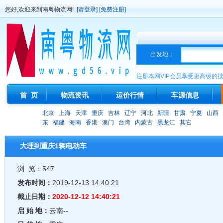
您好,欢迎来到南粤物流网!
[请登录]
[免费注册]
出发地：
注册本网VIP会员享受更高级的
首 页
物流资讯
运价行情
车源信息
北京
上海
天津
重庆
吉林
辽宁
河北
新疆
甘肃
宁夏
山西
东
福建
海南
香港
澳门
台湾
内蒙古
黑龙江
其它
大理到重庆1辆电动车
浏 览：547
发布时间：
2019-12-13 14:40:21
截止日期：
2020-12-12 14:40:21
启 始 地：
云南--