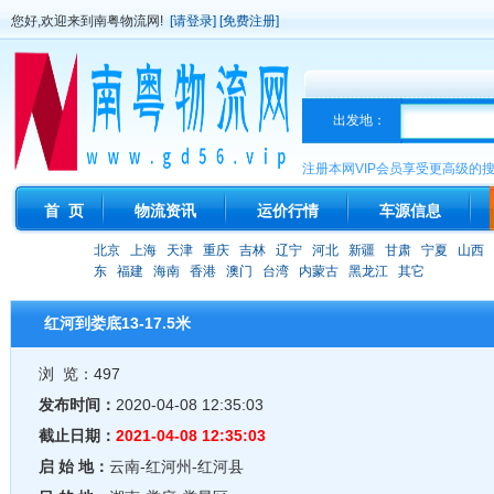
您好,欢迎来到南粤物流网!
[请登录]
[免费注册]
出发地：
注册本网VIP会员享受更高级的
首 页
物流资讯
运价行情
车源信息
北京
上海
天津
重庆
吉林
辽宁
河北
新疆
甘肃
宁夏
山西
东
福建
海南
香港
澳门
台湾
内蒙古
黑龙江
其它
红河到娄底13-17.5米
浏 览：497
发布时间：
2020-04-08 12:35:03
截止日期：
2021-04-08 12:35:03
启 始 地：
云南-红河州-红河县