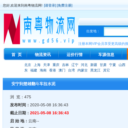
您好,欢迎来到南粤物流网!
[请登录]
[免费注册]
出发地：
注册本网VIP会员享受更高级的
首 页
物流资讯
运价行情
车源信息
北京
上海
天津
重庆
吉林
辽宁
河北
新疆
甘肃
宁夏
山西
东
福建
海南
香港
澳门
台湾
内蒙古
黑龙江
其它
安宁到楚雄翻斗车拉水泥
浏 览：475
发布时间：
2020-05-08 16:36:43
截止日期：
2021-05-08 16:36:43
启 始 地：
云南--