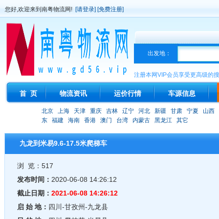
您好,欢迎来到南粤物流网!
[请登录]
[免费注册]
出发地：
注册本网VIP会员享受更高级的
首 页
物流资讯
运价行情
车源信息
北京
上海
天津
重庆
吉林
辽宁
河北
新疆
甘肃
宁夏
山西
东
福建
海南
香港
澳门
台湾
内蒙古
黑龙江
其它
九龙到米易9.6-17.5米爬梯车
浏 览：517
发布时间：
2020-06-08 14:26:12
截止日期：
2021-06-08 14:26:12
启 始 地：
四川-甘孜州-九龙县