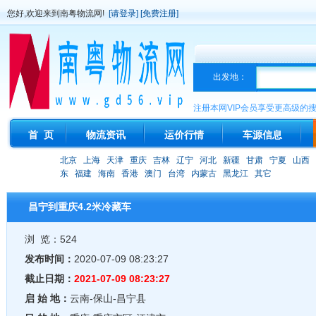
您好,欢迎来到南粤物流网!
[请登录]
[免费注册]
出发地：
注册本网VIP会员享受更高级的
首 页
物流资讯
运价行情
车源信息
北京
上海
天津
重庆
吉林
辽宁
河北
新疆
甘肃
宁夏
山西
东
福建
海南
香港
澳门
台湾
内蒙古
黑龙江
其它
昌宁到重庆4.2米冷藏车
浏 览：524
发布时间：
2020-07-09 08:23:27
截止日期：
2021-07-09 08:23:27
启 始 地：
云南-保山-昌宁县